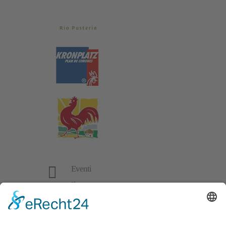

Eventi

Il meteo

Galleria

Privacy