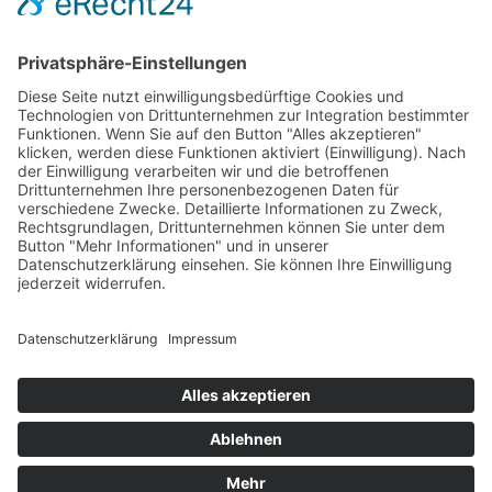

Mesnerhof Chalet
Familie Gasser | Kirchweg 1
I-
39040 Natz-Schabs
Südtirol/Italien

Anfahrt / Karte
Tel.
+39 331 701 4153
info@mesnerhof-chalet.it
MwSt.-Nr.: IT01311910218