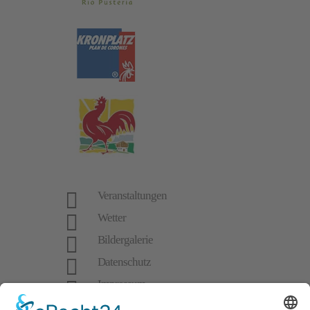

Veranstaltungen

Wetter

Bildergalerie

Datenschutz

Impressum
powered by trend-media